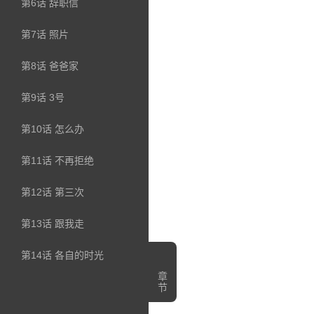
第6话 辞职信
第7话 照片
第8话 爸爸家
第9话 3号
第10话 怎么办
第11话 不再拒绝
第12话 第三次
第13话 跟我走
第14话 各自的时光
章
第15话 假扮父亲
节