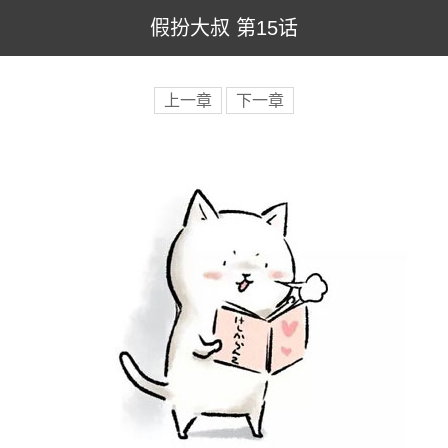
假扮大叔 第15话
上一章
下一章